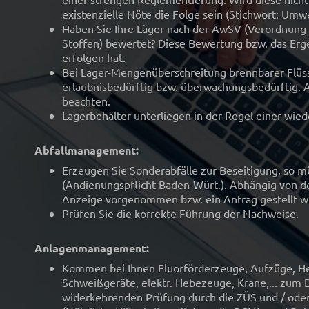
existenzielle Nöte die Folge sein (Stichwort: Umwe
Haben Sie Ihre Läger nach der AwSV (Verordnun
Stoffen) bewertet? Diese Bewertung bzw. das Erge
erfolgen hat.
Bei Lager-Mengenüberschreitung brennbarer Flüss
erlaubnisbedürftig bzw. überwachungsbedürftig. A
beachten.
Lagerbehälter unterliegen in der Regel einer wie
Abfallmanagement:
Erzeugen Sie Sonderabfälle zur Beseitigung, so m
(Andienungspflicht-Baden-Würt.). Abhängig von 
Anzeige vorgenommen bzw. ein Antrag gestellt w
Prüfen Sie die korrekte Führung der Nachweise.
Anlagenmanagement:
Kommen bei Ihnen Fluorförderzeuge, Aufzüge, Heb
Schweißgeräte, elektr. Hebezeuge, Krane,... zum E
widerkehrenden Prüfung durch die ZÜS und / ode