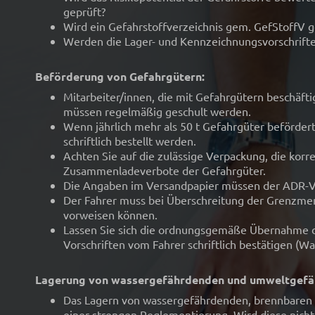
geprüft?
Wird ein Gefahrstoffverzeichnis gem. GefStoffV g
Werden die Lager- und Kennzeichnungsvorschrifte
Beförderung von Gefahrgütern:
Mitarbeiter/innen, die mit Gefahrgütern beschäftig
müssen regelmäßig geschult werden.
Wenn jährlich mehr als 50 t Gefahrgüter beförder
schriftlich bestellt werden.
Achten Sie auf die zulässige Verpackung, die kor
Zusammenladeverbote der Gefahrgüter.
Die Angaben im Versandpapier müssen der ADR-Vo
Der Fahrer muss bei Überschreitung der Grenzme
vorweisen können.
Lassen Sie sich die ordnungsgemäße Übernahme d
Vorschriften vom Fahrer schriftlich bestätigen (Wa
Lagerung von wassergefährdenden und umweltgefäh
Das Lagern von wassergefährdenden, brennbaren u
einer strengen Reglementierung. Wird diese nicht