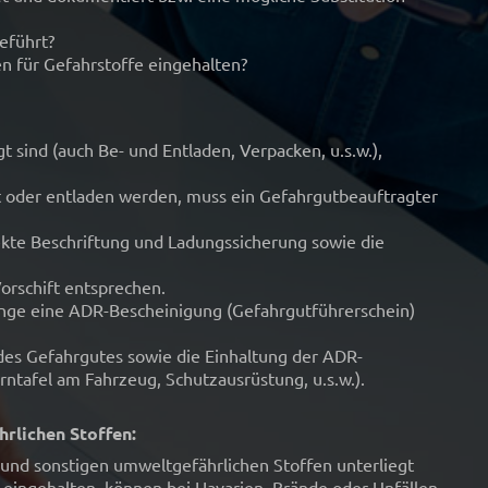
eführt?
n für Gefahrstoffe eingehalten?
t sind (auch Be- und Entladen, Verpacken, u.s.w.),
t oder entladen werden, muss ein Gefahrgutbeauftragter
rekte Beschriftung und Ladungssicherung sowie die
rschift entsprechen.
nge eine ADR-Bescheinigung (Gefahrgutführerschein)
es Gefahrgutes sowie die Einhaltung der ADR-
rntafel am Fahrzeug, Schutzausrüstung, u.s.w.).
rlichen Stoffen:
nd sonstigen umweltgefährlichen Stoffen unterliegt
 eingehalten, können bei Havarien, Brände oder Unfällen